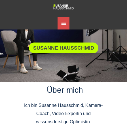
Zum
HAUPTMENÜ
Inhalt
springen
SUSANNE HAUSSCHMID
Über mich
Ich bin Susanne Hausschmid, Kamera-
Coach, Video-Expertin und
wissensdurstige Optimistin.