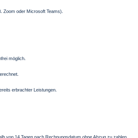
B. Zoom oder Microsoft Teams).
frei möglich.
erechnet.
reits erbrachter Leistungen.
halb von 14 Tagen nach Rechnungsdatum ohne Abzug zu zahlen.