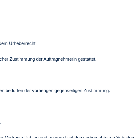
 dem Urheberrecht.
tlicher Zustimmung der Auftragnehmerin gestattet.
n bedürfen der vorherigen gegenseitigen Zustimmung.
.
icher Vertragspflichten und begrenzt auf den vorhersehbaren Schaden.