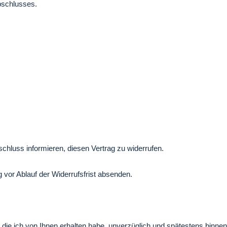
bschlusses.
tschluss informieren, diesen Vertrag zu widerrufen.
g vor Ablauf der Widerrufsfrist absenden.
, die ich von Ihnen erhalten habe, unverzüglich und spätestens binn